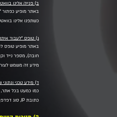
ב) פנייה אלינו בוואט
באתר מופיע כפתור “ד
כשתפנו אלינו בוואטס
ג) טופס “לעבוד איתנ
באתר מופיע טופס להג
חובה), מספר נייד ו
מידע זה משמש לצורך
ד) מידע טכני ונתוני 
כמו כמעט בכל אתר, י
כתובת IP, סוג דפדפן, תאריך ושעת גישה, דפי אתר שנצפו), לצורכי אבטחה, תפעול ושיפור האתר.