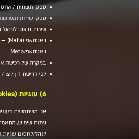
ספקי תשתית / אחסון ופלטפורמת
ספקי שירות ומערכות ענן, דיוור, CRM, אוטומציות, שירותי 
שירות חיצוני לניהול פג
וואטס
וואטסאפ/Meta.
במקרה של רכישה או 
לפי דרישת דין / צו / 
6) עוגיות (Cookies)
ניתוח שימוש, התאמת
לנהל/לחסום עוגיות ד